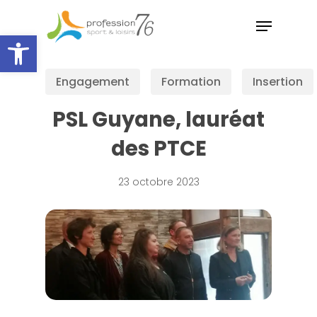
Skip
Menu
to
Ouvrir la barre d’outils
main
Close
content
Menu
Engagement
Formation
Insertion
PSL Guyane, lauréat
des PTCE
23 octobre 2023