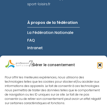
sport-loisirs.fr
À propos de la fédération
La Fédération Nationale
FAQ
Intranet
Gérer le consentement
Informations utiles
Mentions Légales
Pour offrir les meilleures expériences, nous utilisons des
technologies telles que les cookies pour stocker et/ou accéder aux
Conditions Générales de
informations des appareils. Le fait de consentir à ces technologies
nous permettra de traiter des données telles que le comportement
Vente
de navigation ou les ID uniques sur ce site. Le fait de ne pas
Politique de confidentialité
consentir ou de retirer son consentement peut avoir un effet négatif
sur certaines caractéristiques et fonctions.
Nous contacter